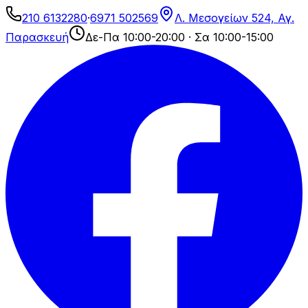
210 6132280
·
6971 502569
Λ. Μεσογείων 524, Αγ.
Παρασκευή
Δε-Πα 10:00-20:00 · Σα 10:00-15:00