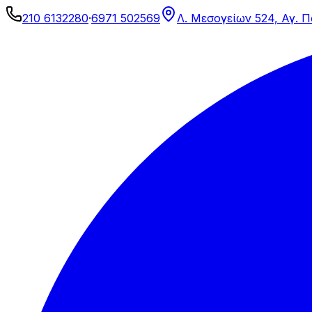
210 6132280
·
6971 502569
Λ. Μεσογείων 524, Αγ. 