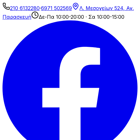
210 6132280
·
6971 502569
Λ. Μεσογείων 524, Αγ.
Παρασκευή
Δε-Πα 10:00-20:00 · Σα 10:00-15:00