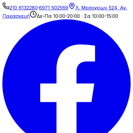
210 6132280
·
6971 502569
Λ. Μεσογείων 524, Αγ.
Παρασκευή
Δε-Πα 10:00-20:00 · Σα 10:00-15:00