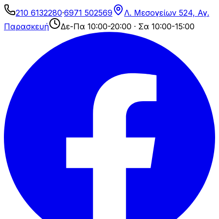
210 6132280
·
6971 502569
Λ. Μεσογείων 524, Αγ.
Παρασκευή
Δε-Πα 10:00-20:00 · Σα 10:00-15:00