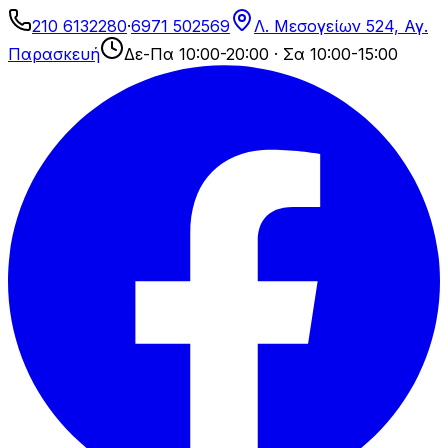
210 6132280
·
6971 502569
Λ. Μεσογείων 524, Αγ.
Παρασκευή
Δε-Πα 10:00-20:00 · Σα 10:00-15:00