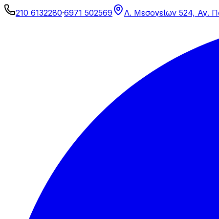
210 6132280
·
6971 502569
Λ. Μεσογείων 524, Αγ. 