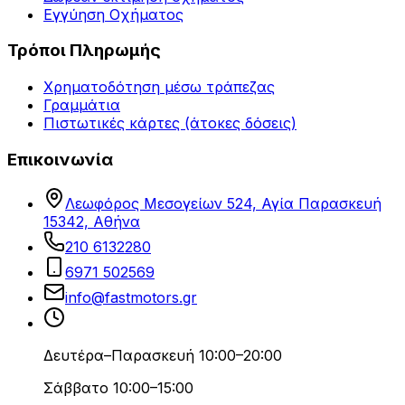
Εγγύηση Οχήματος
Τρόποι Πληρωμής
Χρηματοδότηση μέσω τράπεζας
Γραμμάτια
Πιστωτικές κάρτες (άτοκες δόσεις)
Επικοινωνία
Λεωφόρος Μεσογείων 524, Αγία Παρασκευή
15342, Αθήνα
210 6132280
6971 502569
info@fastmotors.gr
Δευτέρα–Παρασκευή 10:00–20:00
Σάββατο 10:00–15:00