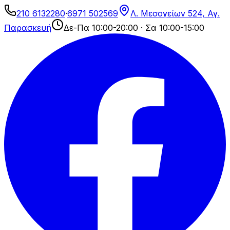
210 6132280
·
6971 502569
Λ. Μεσογείων 524, Αγ.
Παρασκευή
Δε-Πα 10:00-20:00 · Σα 10:00-15:00