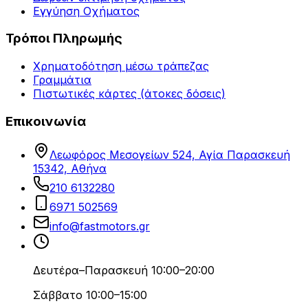
Εγγύηση Οχήματος
Τρόποι Πληρωμής
Χρηματοδότηση μέσω τράπεζας
Γραμμάτια
Πιστωτικές κάρτες (άτοκες δόσεις)
Επικοινωνία
Λεωφόρος Μεσογείων 524, Αγία Παρασκευή
15342, Αθήνα
210 6132280
6971 502569
info@fastmotors.gr
Δευτέρα–Παρασκευή 10:00–20:00
Σάββατο 10:00–15:00