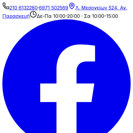
210 6132280
·
6971 502569
Λ. Μεσογείων 524, Αγ.
Παρασκευή
Δε-Πα 10:00-20:00 · Σα 10:00-15:00