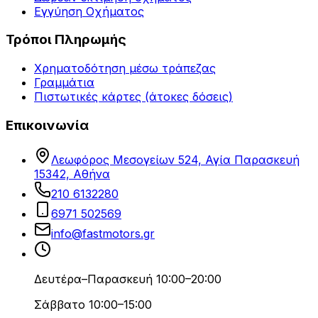
Εγγύηση Οχήματος
Τρόποι Πληρωμής
Χρηματοδότηση μέσω τράπεζας
Γραμμάτια
Πιστωτικές κάρτες (άτοκες δόσεις)
Επικοινωνία
Λεωφόρος Μεσογείων 524, Αγία Παρασκευή
15342, Αθήνα
210 6132280
6971 502569
info@fastmotors.gr
Δευτέρα–Παρασκευή 10:00–20:00
Σάββατο 10:00–15:00