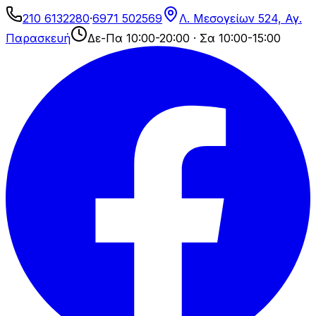
210 6132280
·
6971 502569
Λ. Μεσογείων 524, Αγ.
Παρασκευή
Δε-Πα 10:00-20:00 · Σα 10:00-15:00