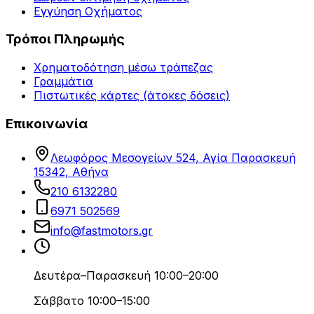
Εγγύηση Οχήματος
Τρόποι Πληρωμής
Χρηματοδότηση μέσω τράπεζας
Γραμμάτια
Πιστωτικές κάρτες (άτοκες δόσεις)
Επικοινωνία
Λεωφόρος Μεσογείων 524, Αγία Παρασκευή
15342, Αθήνα
210 6132280
6971 502569
info@fastmotors.gr
Δευτέρα–Παρασκευή 10:00–20:00
Σάββατο 10:00–15:00