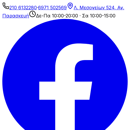
210 6132280
·
6971 502569
Λ. Μεσογείων 524, Αγ.
Παρασκευή
Δε-Πα 10:00-20:00 · Σα 10:00-15:00