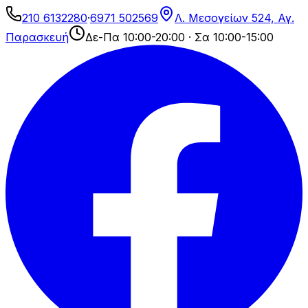
210 6132280
·
6971 502569
Λ. Μεσογείων 524, Αγ.
Παρασκευή
Δε-Πα 10:00-20:00 · Σα 10:00-15:00