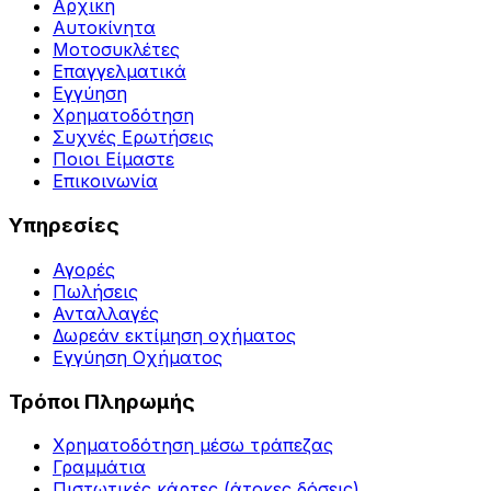
Αρχική
Αυτοκίνητα
Μοτοσυκλέτες
Επαγγελματικά
Εγγύηση
Χρηματοδότηση
Συχνές Ερωτήσεις
Ποιοι Είμαστε
Επικοινωνία
Υπηρεσίες
Αγορές
Πωλήσεις
Ανταλλαγές
Δωρεάν εκτίμηση οχήματος
Εγγύηση Οχήματος
Τρόποι Πληρωμής
Χρηματοδότηση μέσω τράπεζας
Γραμμάτια
Πιστωτικές κάρτες (άτοκες δόσεις)