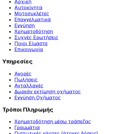
Αρχική
Αυτοκίνητα
Μοτοσυκλέτες
Επαγγελματικά
Εγγύηση
Χρηματοδότηση
Συχνές Ερωτήσεις
Ποιοι Είμαστε
Επικοινωνία
Υπηρεσίες
Αγορές
Πωλήσεις
Ανταλλαγές
Δωρεάν εκτίμηση οχήματος
Εγγύηση Οχήματος
Τρόποι Πληρωμής
Χρηματοδότηση μέσω τράπεζας
Γραμμάτια
Πιστωτικές κάρτες (άτοκες δόσεις)