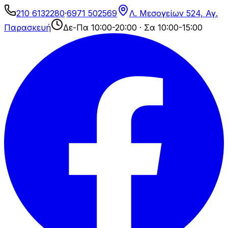
210 6132280
·
6971 502569
Λ. Μεσογείων 524, Αγ.
Παρασκευή
Δε-Πα 10:00-20:00 · Σα 10:00-15:00