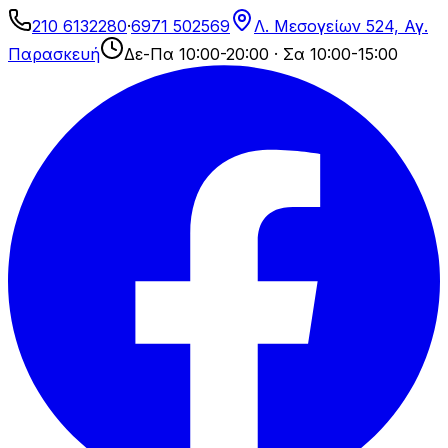
210 6132280
·
6971 502569
Λ. Μεσογείων 524, Αγ.
Παρασκευή
Δε-Πα 10:00-20:00 · Σα 10:00-15:00