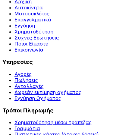
Αρχική
Αυτοκίνητα
Μοτοσυκλέτες
Επαγγελματικά
Εγγύηση
Χρηματοδότηση
Συχνές Ερωτήσεις
Ποιοι Είμαστε
Επικοινωνία
Υπηρεσίες
Αγορές
Πωλήσεις
Ανταλλαγές
Δωρεάν εκτίμηση οχήματος
Εγγύηση Οχήματος
Τρόποι Πληρωμής
Χρηματοδότηση μέσω τράπεζας
Γραμμάτια
Πιστωτικές κάρτες (άτοκες δόσεις)