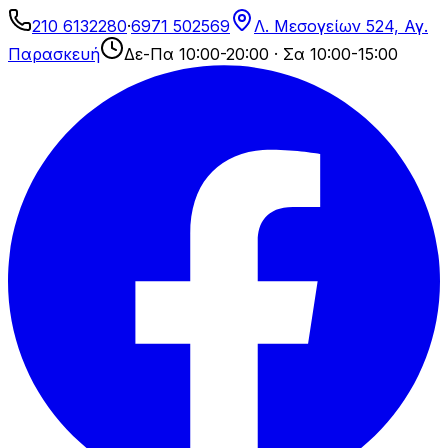
210 6132280
·
6971 502569
Λ. Μεσογείων 524, Αγ.
Παρασκευή
Δε-Πα 10:00-20:00 · Σα 10:00-15:00