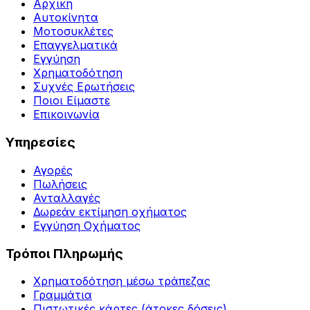
Αρχική
Αυτοκίνητα
Μοτοσυκλέτες
Επαγγελματικά
Εγγύηση
Χρηματοδότηση
Συχνές Ερωτήσεις
Ποιοι Είμαστε
Επικοινωνία
Υπηρεσίες
Αγορές
Πωλήσεις
Ανταλλαγές
Δωρεάν εκτίμηση οχήματος
Εγγύηση Οχήματος
Τρόποι Πληρωμής
Χρηματοδότηση μέσω τράπεζας
Γραμμάτια
Πιστωτικές κάρτες (άτοκες δόσεις)